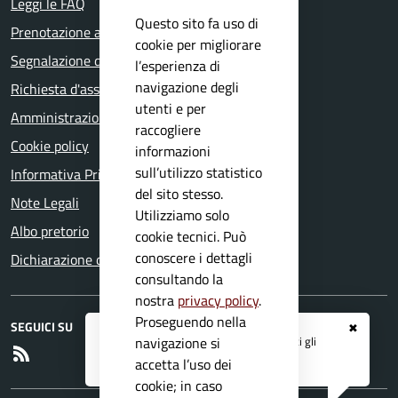
Leggi le FAQ
Questo sito fa uso di
Prenotazione appuntamento
cookie per migliorare
Segnalazione disservizio
l’esperienza di
navigazione degli
Richiesta d'assistenza
utenti e per
Amministrazione trasparente
raccogliere
Cookie policy
informazioni
sull’utilizzo statistico
Informativa Privacy
del sito stesso.
Note Legali
Utilizziamo solo
Albo pretorio
cookie tecnici. Può
conoscere i dettagli
Dichiarazione di accessibilità
consultando la
nostra
privacy policy
.
Proseguendo nella
SEGUICI SU
✖
Registrati ai servizi
APP IO
e ricevi tutti gli
navigazione si
RSS
aggiornamenti dall'Ente
accetta l’uso dei
cookie; in caso