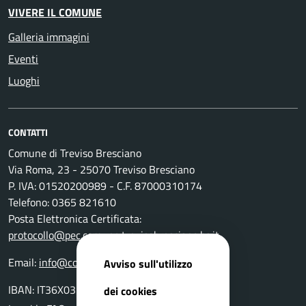
VIVERE IL COMUNE
Galleria immagini
Eventi
Luoghi
CONTATTI
Comune di Treviso Bresciano
Via Roma, 23 - 25070 Treviso Bresciano
P. IVA: 01520200989 - C.F. 87000310174
Telefono: 0365 821610
Posta Elettronica Certificata:
protocollo@pec.comune.trevisobresciano.bs.it
Email:
info@comune.trevisobresciano.bs.it
Avviso sull'utilizzo
IBAN: IT36X0359901800000000117762
dei cookies