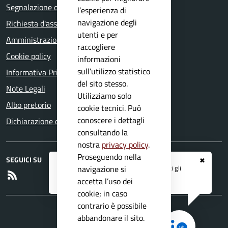
Segnalazione disservizio
l’esperienza di
navigazione degli
Richiesta d'assistenza
utenti e per
Amministrazione trasparente
raccogliere
Cookie policy
informazioni
sull’utilizzo statistico
Informativa Privacy
del sito stesso.
Note Legali
Utilizziamo solo
Albo pretorio
cookie tecnici. Può
conoscere i dettagli
Dichiarazione di accessibilità
consultando la
nostra
privacy policy
.
Proseguendo nella
SEGUICI SU
✖
Registrati ai servizi
APP IO
e ricevi tutti gli
navigazione si
RSS
aggiornamenti dall'Ente
accetta l’uso dei
cookie; in caso
contrario è possibile
abbandonare il sito.