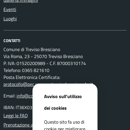
Eventi
Luoghi
CONTATTI
Comune di Treviso Bresciano
Via Roma, 23 - 25070 Treviso Bresciano
P. IVA: 01520200989 - C.F. 87000310174
Telefono: 0365 821610
Posta Elettronica Certificata:
protocollo@pec.comune.trevisobresciano.bs.it
Email:
info@comune.trevisobresciano.bs.it
Avviso sull'utilizzo
IBAN: IT36X0359901800000000117762
dei cookies
Leggi le FAQ
Questo sito fa uso di
Prenotazione appuntamento
cookie per migliorare