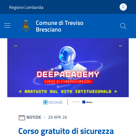
Vai ai contenuti
Vai al footer
Regione Lombardia
Comune di Treviso
Bresciano
Comune di Treviso Brescian
Ultime notizie
NOTIZIE
29 APR 26
Corso gratuito di sicurezza