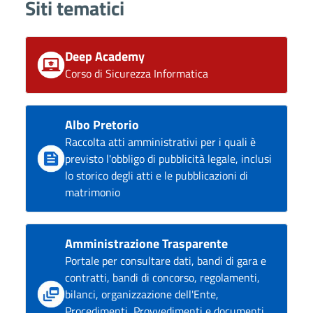
Siti tematici
Deep Academy
Corso di Sicurezza Informatica
Albo Pretorio
Raccolta atti amministrativi per i quali è
previsto l'obbligo di pubblicità legale, inclusi
lo storico degli atti e le pubblicazioni di
matrimonio
Amministrazione Trasparente
Portale per consultare dati, bandi di gara e
contratti, bandi di concorso, regolamenti,
bilanci, organizzazione dell'Ente,
Procedimenti, Provvedimenti e documenti