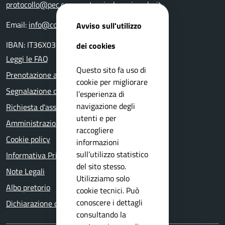
protocollo@pec.comune.trevisobresciano.bs.it
Email:
info@comune.trevisobresciano.bs.it
Avviso sull'utilizzo
IBAN: IT36X0359901800000000117762
dei cookies
Leggi le FAQ
Questo sito fa uso di
Prenotazione appuntamento
cookie per migliorare
Segnalazione disservizio
l’esperienza di
navigazione degli
Richiesta d'assistenza
utenti e per
Amministrazione trasparente
raccogliere
Cookie policy
informazioni
sull’utilizzo statistico
Informativa Privacy
del sito stesso.
Note Legali
Utilizziamo solo
Albo pretorio
cookie tecnici. Può
conoscere i dettagli
Dichiarazione di accessibilità
consultando la