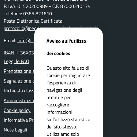
P. IVA: 01520200989 - C.F. 87000310174
Telefono: 0365 821610
Posta Elettronica Certificata:
protocollo@pec.comune.trevisobresciano.bs.it
Email:
info@comune.trevisobresciano.bs.it
Avviso sull'utilizzo
IBAN: IT36X0359901800000000117762
dei cookies
Leggi le FAQ
Questo sito fa uso di
Prenotazione appuntamento
cookie per migliorare
Segnalazione disservizio
l’esperienza di
navigazione degli
Richiesta d'assistenza
utenti e per
Amministrazione trasparente
raccogliere
Cookie policy
informazioni
sull’utilizzo statistico
Informativa Privacy
del sito stesso.
Note Legali
Utilizziamo solo